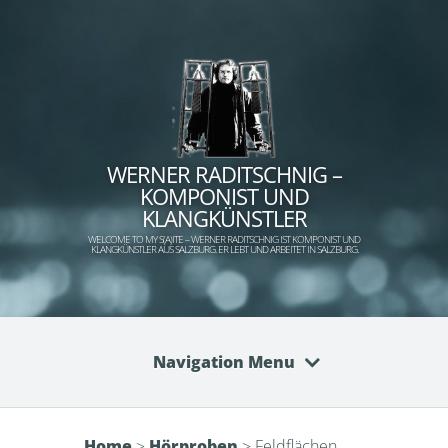
WERNER RADITSCHNIG –
KOMPONIST UND
KLANGKÜNSTLER
WELCOME TO MY S(A)ITE – WERNER RADITSCHNIG IST KOMPONIST UND
KLANGKÜNSTLER AUS SALZBURG. ER LEBT UND ARBEITET IN SALZBURG.
Navigation Menu
Home
>
Hörproben
>
Feldflächen