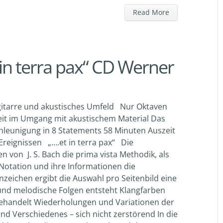
Read More
in terra pax“ CD Werner
engitarre und akustisches Umfeld Nur Oktaven
eit im Umgang mit akustischem Material Das
chleunigung in 8 Statements 58 Minuten Auszeit
 Ereignissen „….et in terra pax“ Die
 von J. S. Bach die prima vista Methodik, als
e Notation und ihre Informationen die
enzeichen ergibt die Auswahl pro Seitenbild eine
und melodische Folgen entsteht Klangfarben
ehandelt Wiederholungen und Variationen der
und Verschiedenes – sich nicht zerstörend In die