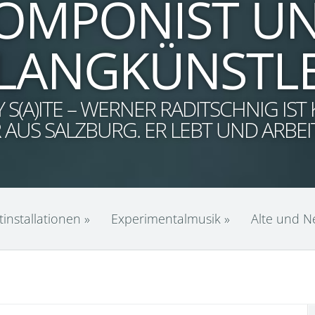
OMPONIST U
LANGKÜNSTL
S(A)ITE – WERNER RADITSCHNIG IS
AUS SALZBURG. ER LEBT UND ARBEIT
installationen
»
Experimentalmusik
»
Alte und 