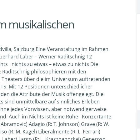
m musikalischen
ldvilla, Salzburg Eine Veranstaltung im Rahmen
 Gerhard Laber – Werner Raditschnig 12
hts nichts zu etwas – etwas zu nichts Die
& Raditschnig philosophieren mit den
n Theaters über die im Universum auftretenden
S: Mit 12 Positionen unterschiedlicher
en die Attribute der Musik offengelegt. Die
s sind unmittelbare auf sinnliches Erleben
ohne jedes Vorwissen, aber notwendigerweise
ind. Auch im Nichts ist keine Ruhe Konzertante
Abramovic) Adagio (R: T. Johnson) Grave (R: W.
iso (R: M. Kagel) Liberalmente (R: L. Ferrari)
G. Laber) Largo (R: L. Krasznahorkai) Generoso