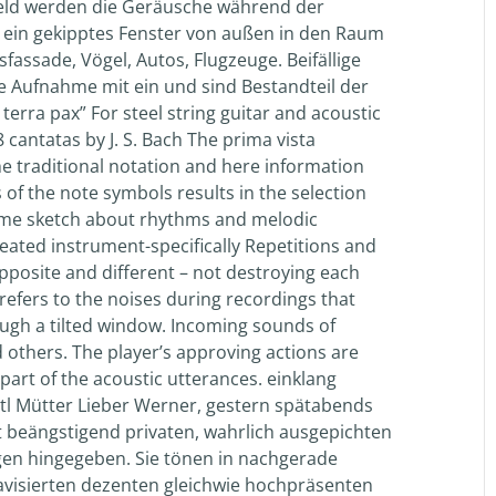
eld werden die Geräusche während der
 ein gekipptes Fenster von außen in den Raum
sfassade, Vögel, Autos, Flugzeuge. Beifällige
die Aufnahme mit ein und sind Bestandteil der
erra pax” For steel string guitar and acoustic
antatas by J. S. Bach The prima vista
e traditional notation and here information
of the note symbols results in the selection
ketch about rhythms and melodic
eated instrument-specifically Repetitions and
Opposite and different – not destroying each
efers to the noises during recordings that
ugh a tilted window. Incoming sounds of
d others. The player’s approving actions are
part of the acoustic utterances. einklang
tl Mütter Lieber Werner, gestern spätabends
t beängstigend privaten, wahrlich ausgepichten
gen hingegeben. Sie tönen in nachgerade
r avisierten dezenten gleichwie hochpräsenten