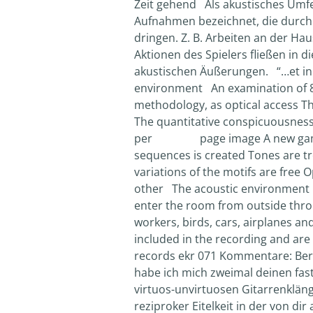
Zeit gehend Als akustisches Umf
Aufnahmen bezeichnet, die durch
dringen. Z. B. Arbeiten an der Hau
Aktionen des Spielers fließen in 
akustischen Äußerungen. “…et in t
environment An examination of 8 c
methodology, as optical access Th
The quantitative conspicuousness 
per page image A new game s
sequences is created Tones are tr
variations of the motifs are free 
other The acoustic environment r
enter the room from outside thro
workers, birds, cars, airplanes an
included in the recording and are 
records ekr 071 Kommentare: Ber
habe ich mich zweimal deinen fas
virtuos-unvirtuosen Gitarrenklän
reziproker Eitelkeit in der von di