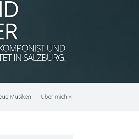
ND
ER
T KOMPONIST UND
ET IN SALZBURG.
Neue Musiken
Über mich
»