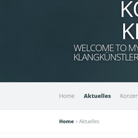
K
K
WELCOME TO MY 
KLANGKÜNSTLER 
Home
Aktuelles
Konzert
Home
>
Aktuelles