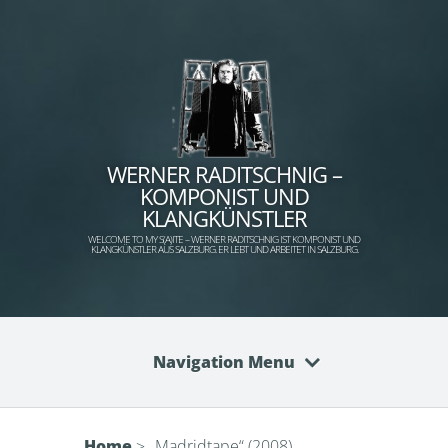
WERNER RADITSCHNIG –
KOMPONIST UND
KLANGKÜNSTLER
WELCOME TO MY S(A)ITE – WERNER RADITSCHNIG IST KOMPONIST UND
KLANGKÜNSTLER AUS SALZBURG. ER LEBT UND ARBEITET IN SALZBURG.
Navigation Menu
Home
>
„Madridtape“ (2008)