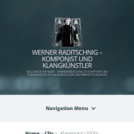
WERNER RADITSCHNIG –
KOMPONIST UND
KLANGKÜNSTLER
WELCOME TO MY S(A)ITE – WERNER RADITSCHNIG IST KOMPONIST UND
KLANGKÜNSTLER AUS SALZBURG. ER LEBT UND ARBEITET IN SALZBURG.
Navigation Menu
Home
>
CDs
>
„Klangplatz“ (2000)